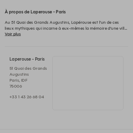
À propos de Laperouse - Paris
Au 51 Quai des Grands Augustins, Lapérouse est l’un de ces 
lieux mythiques qui incarne à eux-mêmes la mémoire d’une ville.

Voir plus
Le restaurant – le premier à obtenir les 3 étoiles au guide 
Michelin en 1933 – a été le théâtre de la haute-gastronomie 
française en même temps que celui de la vie mondaine du Tout-
Paris. Convives et « cocottes » se retrouvent depuis plus de 
Laperouse - Paris
deux siècles dans l’atmosphère confidentielle et feutrée de nos 
51 Quai des Grands
élégants salons privés pour vivre la magie d’un dîner aux 
Augustins
chandelles et de l’art de vivre à la française.
Paris, IDF
75006
+33 1 43 26 68 04