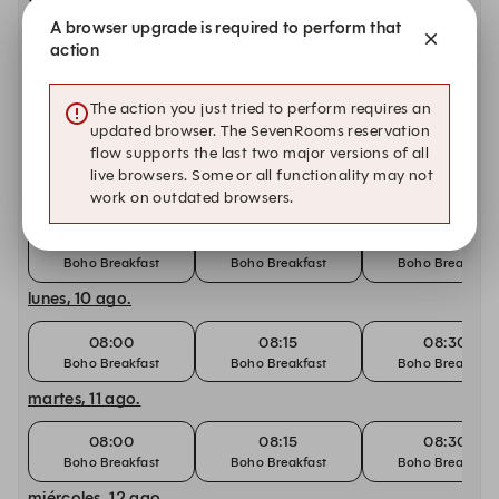
viernes, 7 ago.
A browser upgrade is required to perform that
08:00
08:15
08:30
action
Boho Breakfast
Boho Breakfast
Boho Breakfast
sábado, 8 ago.
The action you just tried to perform requires an
updated browser. The SevenRooms reservation
08:00
08:15
08:30
flow supports the last two major versions of all
Boho Breakfast
Boho Breakfast
Boho Breakfast
live browsers. Some or all functionality may not
work on outdated browsers.
domingo, 9 ago.
08:00
08:15
08:30
Boho Breakfast
Boho Breakfast
Boho Breakfast
lunes, 10 ago.
08:00
08:15
08:30
Boho Breakfast
Boho Breakfast
Boho Breakfast
martes, 11 ago.
08:00
08:15
08:30
Boho Breakfast
Boho Breakfast
Boho Breakfast
miércoles, 12 ago.